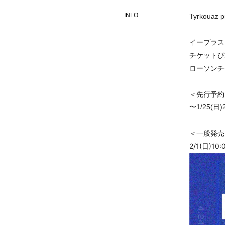
INFO
Tyrkouaz p
イープラス：htt
チケットぴ
ローソンチ
＜先行予約
〜1/25(日)2
＜一般発売
2/1(日)10: