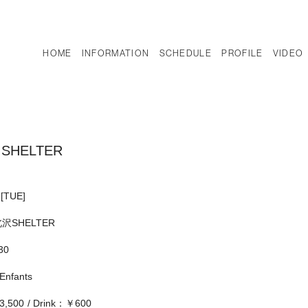
HOME
INFORMATION
SCHEDULE
PROFILE
VIDEO
a SHELTER
8
[TUE]
沢SHELTER
:30
 Enfants
,500
Drink：￥600